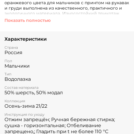
оранжевого цвета для мальчиков с принтом на рукавах
и груди выполнена из качественного, практичного и
экологичного материала. Износостойкий трикотаж
сохранит первоначальный вид после частых стирок.
Показать полностью
Стильный образ на каждый день.
Характеристики
Страна
Россия
Пол
Мальчики
Тип
Водолазка
Состав материала
50% шерсть, 50% модал
Коллекция
Осень-зима 21/22
Инструкция по уходу
Отжим запрещён; Ручная бережная стирка;
сушка - горизонтальная; Отбеливание
запрещено,; Гладить при t не более 110 °C