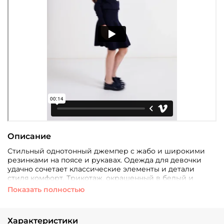
Описание
Стильный однотонный джемпер с жабо и широкими
резинками на поясе и рукавах. Одежда для девочки
удачно сочетает классические элементы и детали
стиля комфорт. Трикотаж, окрашенный в белый и
синий цвет, устойчив к усадке и хорошо держит
Показать полностью
форму.
Характеристики