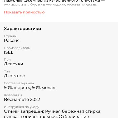
Лазурный джемпер из качественного трикотажа —
отличный выбор для стильного образа. Модель
идеально подходит на любую фигуру. Ткань не
Показать полностью
вытягивается, цвет остается насыщенным после
многократных стирок.
Характеристики
Страна
Россия
Производитель
ISEL
Пол
Девочки
Тип
Джемпер
Состав материала
50% шерсть, 50% модал
Коллекция
Весна-лето 2022
Инструкция по уходу
Отжим запрещён; Ручная бережная стирка;
сушка - горизонтальная; Отбеливание