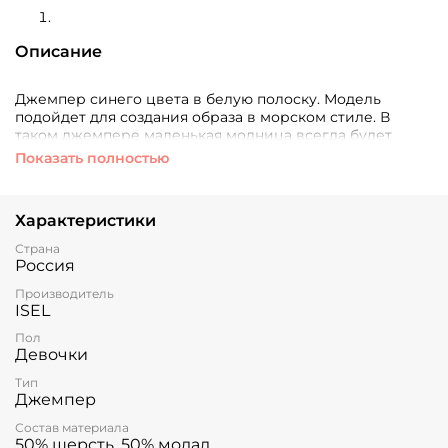
Описание
Джемпер синего цвета в белую полоску.
Модель
подойдет для создания образа в морском стиле. В
таком джемпере маленькая модница всегда будет
выглядеть нарядно и эффектно. Брюки с лампасами
Показать полностью
дополнят образ.
Характеристики
Страна
Россия
Производитель
ISEL
Пол
Девочки
Тип
Джемпер
Состав материала
50% шерсть, 50% модал