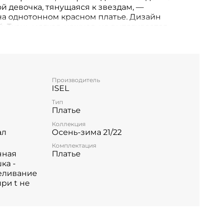
й девочка, тянущаяся к звездам, —
а однотонном красном платье. Дизайн
 Ткань мягкая, нежная, не вытягивается.
Производитель
ISEL
Тип
Платье
Коллекция
ал
Осень-зима 21/22
Комплектация
чная
Платье
ка -
еливание
при t не