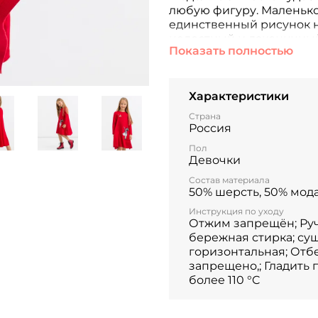
любую фигуру. Маленько
единственный рисунок н
целостный и лаконичный.
Показать полностью
Характеристики
Страна
Россия
Пол
Девочки
Состав материала
50% шерсть, 50% мод
Инструкция по уходу
Отжим запрещён; Ру
бережная стирка; суш
горизонтальная; Отб
запрещено,; Гладить 
более 110 °C