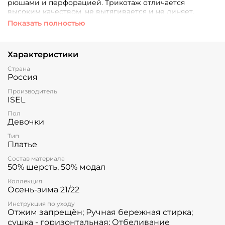
рюшами и перфорацией. Трикотаж отличается
высоким качеством, не вытягивается и не линяет.
Платье станет любимым у юной красавицы и займет
Показать полностью
почетное место в гар
Характеристики
Страна
Россия
Производитель
ISEL
Пол
Девочки
Тип
Платье
Состав материала
50% шерсть, 50% модал
Коллекция
Осень-зима 21/22
Инструкция по уходу
Отжим запрещён; Ручная бережная стирка;
сушка - горизонтальная; Отбеливание