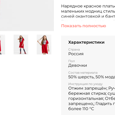
Нарядное красное плать
маленьких модниц стил
синей окантовкой и бант
Эта модель — идеальный
Показать полностью
Характеристики
Страна
Россия
Пол
Девочки
Состав материала
50% шерсть, 50% мод
Инструкция по уходу
Отжим запрещён; Ру
бережная стирка; суш
горизонтальная; Отб
запрещено,; Гладить 
более 110 °C