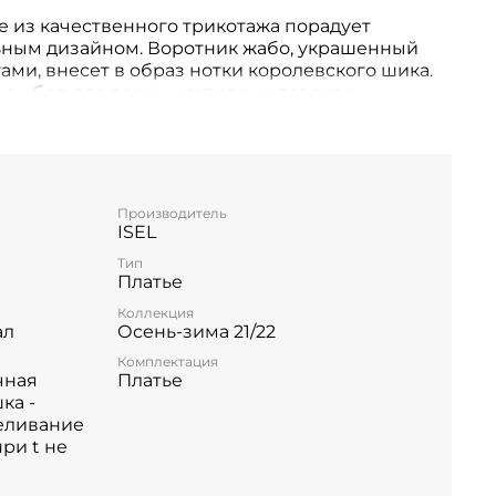
е из качественного трикотажа порадует
ьным дизайном. Воротник жабо, украшенный
ами, внесет в образ нотки королевского шика.
 выбор для ярких и активных девочек.
Производитель
ISEL
Тип
Платье
Коллекция
ал
Осень-зима 21/22
Комплектация
чная
Платье
ка -
еливание
при t не