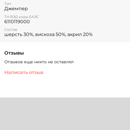
Тип
вещью вашей дочери.
Джемпер
ТН ВЭД коды ЕАЭС
6110119000
Состав
шерсть 30%, вискоза 50%, акрил 20%
Отзывы
Отзывов еще никто не оставлял
Написать отзыв